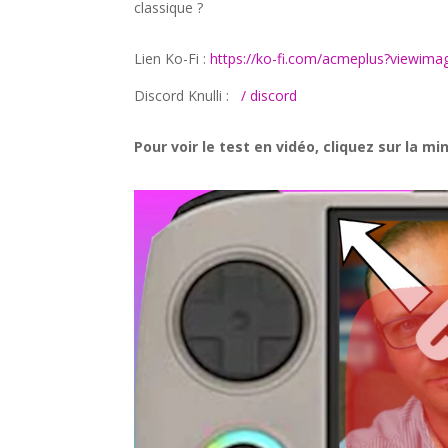
classique ?
Lien Ko-Fi :
https://ko-fi.com/acmeplus?viewim
Discord Knulli :
/ discord
Pour voir le test en vidéo, cliquez sur la mi