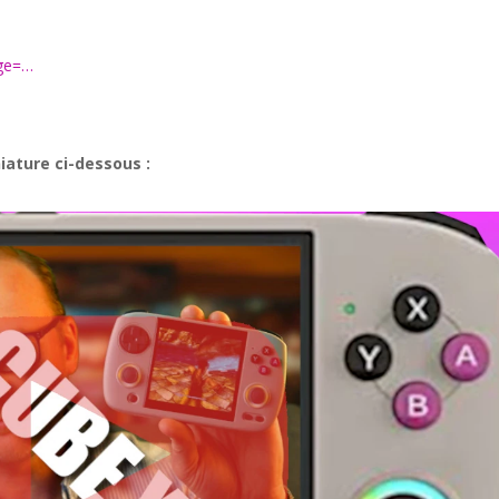
age=…
niature ci-dessous :